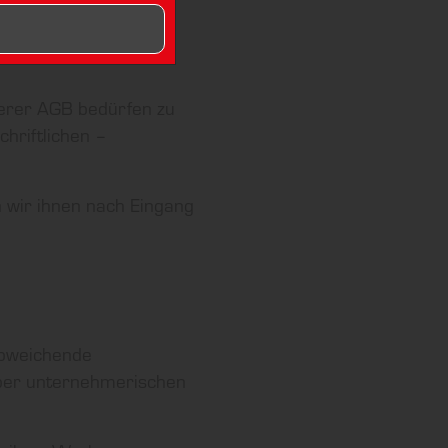
erer AGB bedürfen zu
hriftlichen –
 wir ihnen nach Eingang
abweichende
ber unternehmerischen