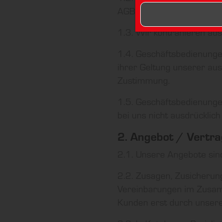
AGB.
1.3. Wir kontrahieren au
1.4. Geschäftsbedienung
ihrer Geltung unserer au
Zustimmung.
1.5. Geschäftsbedienunge
bei uns nicht ausdrücklic
2. Angebot / Vertr
2.1. Unsere Angebote sind
2.2. Zusagen, Zusicherun
Vereinbarungen im Zusa
Kunden erst durch unsere 