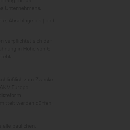
res Unternehmens.
te, Abschläge u.a.) und
verpflichtet sich der
ahnung in Höhe von €
teht.
schließlich zum Zwecke
e AKV Europa
ditreform
mittelt werden dürfen.
 alle baulichen,