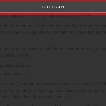
SCHLIESSEN
sschließlich unter Zugrundelegung unserer AGB.
en des Kunden oder Änderungen bzw. Ergänzungen uns
sdrücklichen – gegenüber unternehmerischen Kunden sc
n des Kunden werden auch dann nicht anerkannt, wenn
h widersprechen.
agsabschluss
 unverbindlich.
gen und Garantien unsererseits oder von diesen AGB 
mmenhang mit dem Vertragsabschluss werden gegenü
schriftliche Bestätigung verbindlich.