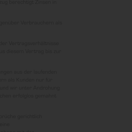
ug berechtigt Zinsen in
egenüber Verbrauchern als
er Vertragsverhältnisse
aus diesem Vertrag bis zur
tungen aus der laufenden
ern als Kunden nur für
t und wir unter Androhung
ochen erfolglos gemahnt
rüche gerichtlich
eine
enhang mit der