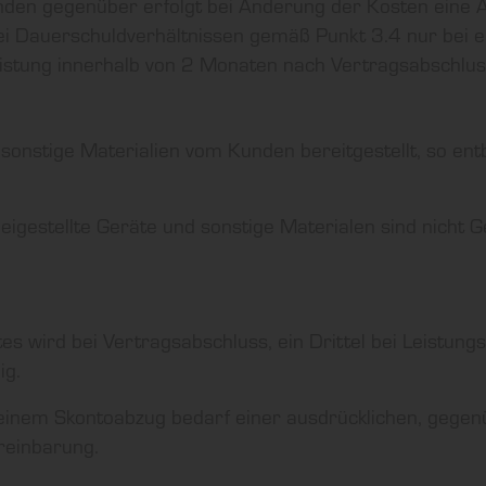
den gegenüber erfolgt bei Änderung der Kosten eine 
i Dauerschuldverhältnissen gemäß Punkt 3.4 nur bei ei
istung innerhalb von 2 Monaten nach Vertragsabschluss
onstige Materialien vom Kunden bereitgestellt, so ent
igestellte Geräte und sonstige Materialen sind nicht 
ltes wird bei Vertragsabschluss, ein Drittel bei Leistun
ig.
 einem Skontoabzug bedarf einer ausdrücklichen, gege
reinbarung.