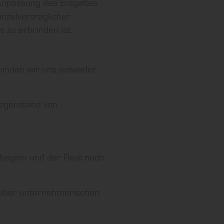
Anpassung des Entgeltes
nzelvertraglicher
 zu erbrinden ist.
binden wir uns jedweder
Gegenstand von
gsbeginn und der Rest nach
nüber unternehmerischen