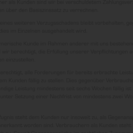
er als Kunden sind wir bei verschuldetem Zahlungsverz
n über den Basiszinssatz zu verrechnen.
eines weiteren Verzugsschadens bleibt vorbehalten, g
ies im Einzelnen ausgehandelt wird.
merische Kunde im Rahmen anderer mit uns bestehend
 wir berechtigt, die Erfüllung unserer Verpflichtungen 
n einzustellen.
erechtigt, alle Forderungen für bereits erbrachte Leis
em Kunden fällig zu stellen. Dies gegenüber Verbrauch
tändige Leistung mindestens seit sechs Wochen fällig is
unter Setzung einer Nachfrist von mindestens zwei W
fugnis steht dem Kunden nur insoweit zu, als Gegenansp
 anerkannt worden sind. Verbrauchern als Kunden steht 
ch zu, Soweit Gegenansprüche im rechtlichen Zusamm