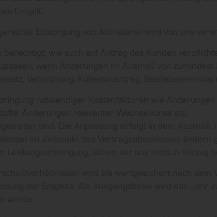
es Entgelt.
gerechte Entsorgung von Altmaterial wird von uns veran
 berechtigt, wie auch auf Antrag des Kunden verpflichtet
zupassen, wenn Änderungen im Ausmaß von zumindest 2
esetz, Verordnung, Kollektivvertrag, Betriebsvereinba
rbringung notwendiger Kostenfaktoren wie Änderungen 
toffe, Änderungen relevanter Wechselkurse etc.
ngetreten sind. Die Anpassung erfolgt in dem Ausmaß, i
gskosten im Zeitpunkt des Vertragsabschlusses ändern
n Leistungserbringung, sofern wir uns nicht in Verzug b
erschuldverhältnissen wird als wertgesichert nach dem
ssung der Entgelte. Als Ausgangsbasis wird das Jahr z
n wurde.