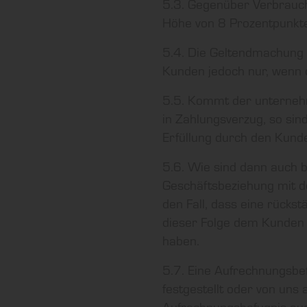
5.3. Gegenüber Verbrauch
Höhe von 8 Prozentpunkte
5.4. Die Geltendmachung 
Kunden jedoch nur, wenn d
5.5. Kommt der unterneh
in Zahlungsverzug, so sind
Erfüllung durch den Kunde
5.6. Wie sind dann auch b
Geschäftsbeziehung mit d
den Fall, dass eine rücks
dieser Folge dem Kunden 
haben.
5.7. Eine Aufrechnungsbe
festgestellt oder von uns
Aufrechnungsbefugnis au