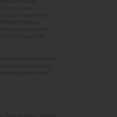
reiben, Werbeaus-
nen über unsere
iese seiner Entscheidung
ichtigkeit Stellung
ich, soweit diese nicht
nhalt erklärt wurden.
s Kostenvoranschlages auf
tenvoranschlag umfassten
nschlag gutgeschrieben.
e Deckung finden, besteht