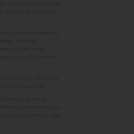
ie im Vertrag oder in vor
er der Kunde aufgrund
en Angaben über verdeckt
twege, sonstige
fahrenquellen sowie
derungen unaufgefordert
 Hinblick auf die infolge
 nicht mangelhaft.
d Bewilligung durch
Vertragsabschlusses hin,
aufgrund Ausbildung oder