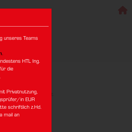
ung unseres Teams
n
.
ndestens HTL Ing.
ür die
,
für Aufzugstechnik
it Privatnutzung,
ndliche Rechtsgeschäft
gsprüfer/in EUR
e, selbst wenn im
e schriftlich z.Hd.
cht ausdrücklich Bezug
a mail an
uelle Fassung unserer