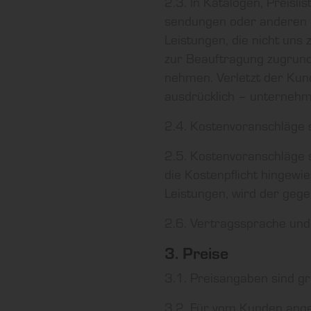
2.3. In Katalogen, Preisl
sendungen oder anderen M
Leistungen, die nicht uns
zur Beauftragung zugrunde
nehmen. Verletzt der Kund
ausdrücklich – unternehm
2.4. Kostenvoranschläge s
2.5. Kostenvoranschläge s
die Kostenpflicht hingewi
Leistungen, wird der geg
2.6. Vertragssprache und
3. Preise
3.1. Preisangaben sind gr
3.2. Für vom Kunden ange