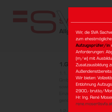
SVA Sachverstä
Allgemeine Gesch
Wir, die SVA Sachv
zum ehestmöglichen
Aufzugsprüfer/in
Anforderungen: Ab
(m/w) mit Ausbildu
1.Geltung:
Zusatzausbildung z
Außendienstbereits
1.1. Diese Geschäftsbedi
Wir bieten: Vollze
GmbH) und natürlichen un
Entlohnung Aufzug
sowie gegenüber unterneh
2900,- brutto/Mona
Einzelfall, insbesondere 
Hr. Ing. René Mose
genommen wurde.
rene.moser@svfa.a
1.2. Es gilt gegenüber u