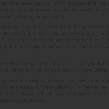
chen Voraussetzungen zur Ausführung geschaffen hat, d
unden erteilten Informationen umschrieben wurden od
is oder Erfahrung kennen musste.
r Kunde vor Beginn der Leistungsausführung die nötig
d Wasserleitungen oder ähnlicher Vorrichtungen, Fluch
, Grenzverläufe sonstige mögliche Störungsquellen, Ge
 Angaben und allfällige diesbezügliche projektierte Än
r Mitwirkungspflicht nicht nach, ist – ausschließlich im
cht voll gegebene Leistungsfähigkeit – unsere Leistung
forderlichen Bewilligungen Dritter sowie Meldungen un
n zu veranlassen. Auf diese weisen wir im Rahmen des 
arauf verzichtet hat oder der unternehmerische Kunde 
issen verfügen musste.