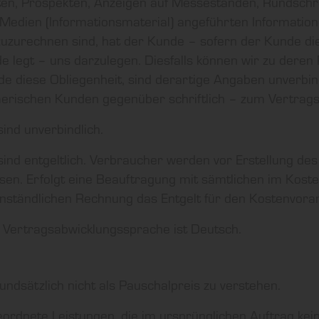
isten, Prospekten, Anzeigen auf Messeständen, Rundsch
edien (Informationsmaterial) angeführten Informatio
 zuzurechnen sind, hat der Kunde – sofern der Kunde d
 legt – uns darzulegen. Diesfalls können wir zu deren R
e diese Obliegenheit, sind derartige Angaben unverbindl
erischen Kunden gegenüber schriftlich – zum Vertragsi
ind unverbindlich.
ind entgeltlich. Verbraucher werden vor Erstellung de
esen. Erfolgt eine Beauftragung mit sämtlichen im Kos
enständlichen Rechnung das Entgelt für den Kostenvora
 Vertragsabwicklungssprache ist Deutsch.
undsätzlich nicht als Pauschalpreis zu verstehen.
ordnete Leistungen, die im ursprünglichen Auftrag kein