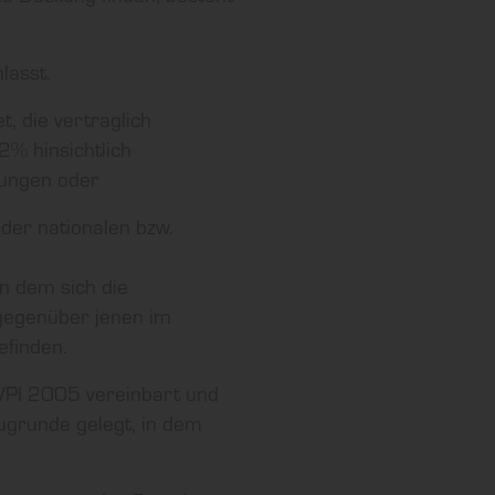
lasst.
, die vertraglich
% hinsichtlich
rungen oder
der nationalen bzw.
n dem sich die
 gegenüber jenen im
efinden.
 VPI 2005 vereinbart und
ugrunde gelegt, in dem